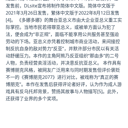
发售前，DLsite宣布将制作简体中文版。简体中文版于
2021年3月26日发售，繁体中文版于2022年8月12日发售
[4]。 《多娜多娜》的舞台亚总义市由大企业亚总义重工实
际掌控。当地市民若得罪亚总义，或被单方面认为犯了
法，便会成为“非正规”，面临不能享用公共服务甚至强迫
劳动的下场。亚总义亦凭着控制城市商业活动，来间接控
制反抗自身的敌对势力“反亚”，并默许部分市民以有关活
动舒缓压力。本作的主角阿熊乃反亚组织“那由多”的二号
人物，负责经营卖淫活动，并决意反抗亚总义。 本作具有
赛博朋克风格，被网友广泛用来与同时期发售但评价褒贬
不一的《赛博朋克2077》进行对比，被戏称为“真正的赛
博朋克”。本作在发售后获得评论者好评，认为作为成人游
戏具有反乌托邦背景，赞扬其故事与人物描写[5]。此外，
还获得了业界的多个奖项。