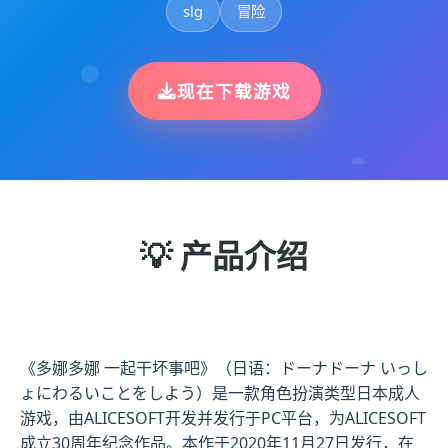
slg
冒险
现在下载游戏
💡 产品介绍
《多娜多娜 一起干坏事吧》（日语：ドーナドーナ いっし
ょにわるいことをしよう）是一款角色扮演类型日本成人
游戏，由ALICESOFT开发并发行于PC平台，为ALICESOFT
成立30周年纪念作品。本作于2020年11月27日发行，在