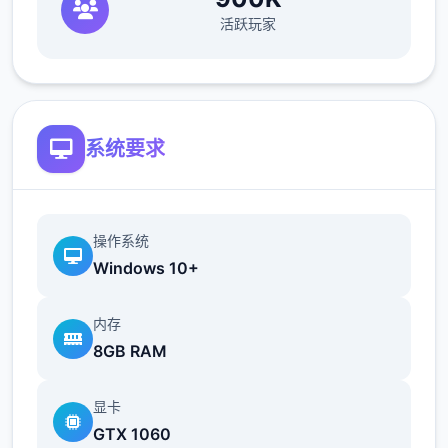
活跃玩家
欲之内t教女孩！
根据不同玩法，女主角会通过丰富式的台词和
动画给予多种反馈
系统要求
操作系统
Windows 10+
内存
相较于前作《用洗脑APP对高傲庞小型姐为所
8GB RAM
欲为的模拟游戏》，本作统统面增强！
显卡
新增语、换装等模式及追加姿势，自由度大幅
GTX 1060
提升！t教系统