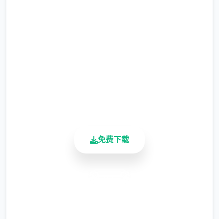
即刻下载 催眠app|中文官网
现在可以凭剃刀本身由修剪毛形状
完整版游戏，免费体验
该功能其实早已开发解决，但因未添增加及UI
2.3M+
中，此前没有法在正型竞技中采用。
总下载量
4.9/5
由于剃刀加入物品栏会导致道具过若干，目前
用户评分
暂需通过涂鸦功能侧面板使用（未至估计调
900K+
整）
活跃用户
涂鸦功能原计划高端等级解锁，但进度报告版
免费下载
中等级≥20即可使用
※注意图
：暂无毛发再久功能，若需恢复原
状，请删除SavedImage档案夹
安全下载
其别人注意务项
高速安装
与前进行相比，现在迭代版运行可能较卡顿，
完全免费