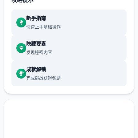
攻略提示
新增chuang戏功可
新手指南
快速上手基础操作
隐藏要素
发现秘密内容
成就解锁
正在面许按步行床戏教学术毕
完成挑战获得奖励
体育仓库依然有保健室均可触发展chuang
戏，但目前体育仓库尚未确装
保健室原本计划处于特决际机解锁，但为法便
进度报告版体将，现调整为就员同级≥10时开
展放
新增毛剃除效果