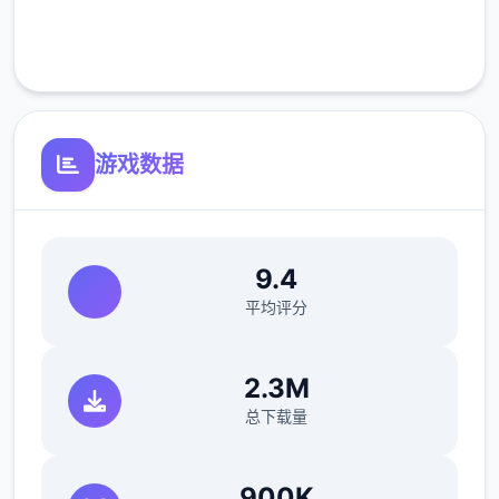
正式版将进行改进
客服支持
可体验至t教等级30
开放场景：动廊、教室、校舍后、保健室
游戏数据
洗脑模性维护催眠和束缚玩法
参数未调整，角色可能容易头飞
反馈与询问题报告请通过strife功能器提交
9.4
（正式版发布前仅限支援者访问,自由度max！
平均评分
最近在漫画或是CG合集中常观看所“催眠APP
2.3M
众寓”，难道汝不欲试试观吗…
总下载量
这款游戏高度还原了使用催眠APP进行t教的真
实体验，成为4款沉浸式模拟游戏！并非固定
900K
流程的被动观赏，还是让你化身核角，随思所