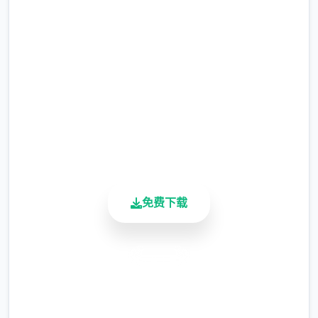
马上下载 催眠app|中文官网
整）
完整版游戏，免费体验
涂鸦功能原计划高端等级解锁，但进度报告版
中等级≥20即可使用
2.3M+
※注意图
：暂无毛发再久功能，若需恢复原
总下载量
4.9/5
状，请删除SavedImage档案夹
用户评分
900K+
活跃用户
其别人注意务项
与前进行相比，现在迭代版运行可能较卡顿，
免费下载
正式版将进行改进
可体验至t教等级30
安全下载
高速安装
完全免费