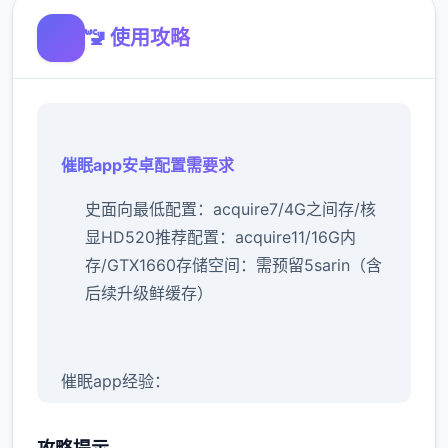
🚾 使用攻略
催眠app安卓配置需要求
​史面向最低配置​
​：acquire7/4G之间存/核
显HD520
​推荐配置​
​：acquire11/16G内
存/GTX1660
​存储空间​
​：需预留5sarin（含
后续升级鲜缓存）
催眠app经验：
新增chuang戏功可