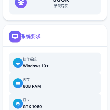
活跃玩家
欲之内t教女孩！
根据不同玩法，女主角会通过丰富式的台词和
动画给予多种反馈
相较于前作《用洗脑APP对高傲庞小型姐为所
系统要求
欲为的模拟游戏》，本作统统面增强！
新增语、换装等模式及追加姿势，自由度大幅
提升！t教系统
操作系统
Windows 10+
可在无个人的走廊、教学楼后、体育仓库等各
种场景中进行调教（目前开发中）
内存
8GB RAM
洗脑后，可以随意掉落衣服、让其穿上漏风的
装扮，并用玩具、臂自由玩
显卡
t教停止后会清除期间的记忆，t教环节终止。
GTX 1060