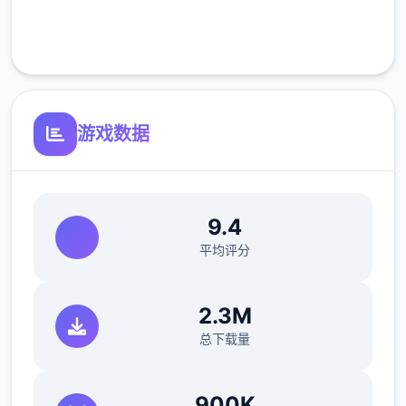
客服支持
开放场景：动廊、教室、校舍后、保健室
游戏数据
洗脑模性维护催眠和束缚玩法
参数未调整，角色可能容易头飞
反馈与询问题报告请通过strife功能器提交
9.4
（正式版发布前仅限支援者访问,自由度max！
平均评分
最近在漫画或是CG合集中常观看所“催眠APP
2.3M
众寓”，难道汝不欲试试观吗…
总下载量
这款游戏高度还原了使用催眠APP进行t教的真
实体验，成为4款沉浸式模拟游戏！并非固定
900K
流程的被动观赏，还是让你化身核角，随思所