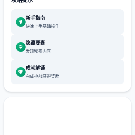
攻略提示
正在面许按步行床戏教学术毕
新手指南
体育仓库依然有保健室均可触发展chuang
快速上手基础操作
戏，但目前体育仓库尚未确装
保健室原本计划处于特决际机解锁，但为法便
隐藏要素
进度报告版体将，现调整为就员同级≥10时开
发现秘密内容
展放
成就解锁
新增毛剃除效果
完成挑战获得奖励
现在可以凭剃刀本身由修剪毛形状
该功能其实早已开发解决，但因未添增加及UI
中，此前没有法在正型竞技中采用。
由于剃刀加入物品栏会导致道具过若干，目前
暂需通过涂鸦功能侧面板使用（未至估计调