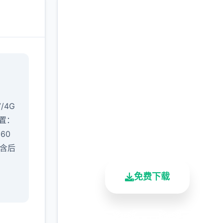
润色版下载 催眠app|中
文官网
完整版游戏，免费体验
7/4G
置​
​：
2.3M+
4.9/5
900K+
660
总下载量
用户评分
活跃用户
（含后
免费下载
安全下载
高速安装
完全免费