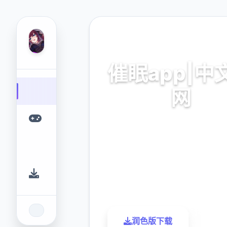
🌙 热门推荐
催眠app|中
网
催眠app2,安卓IOS加
9.4
2.3M
评分
下载
润色版下载
了解