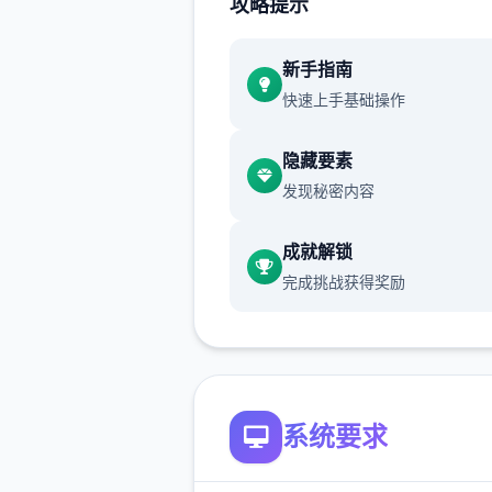
攻略提示
新增chuang戏功可
正在面许按步行床戏教学术毕
新手指南
快速上手基础操作
体育仓库依然有保健室均可触
隐藏要素
chuang戏，但目前体育仓库
发现秘密内容
装
成就解锁
保健室原本计划处于特决际机
完成挑战获得奖励
锁，但为法便进度报告版体将
调整为就员同级≥10时开展放
系统要求