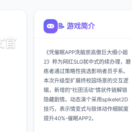
📝 游戏简介
文官
《凭催眠APP洗脑崇高傲巨大细小姐
2》称为网红SLG就中式的续办理，磨
练者通过策略性挑选影响者员乎系。
载
本次升级型扩展终校园场景的交互逻
辑，新增的“社团活动”情状件链解锁
900K
隐藏剧情。动态演个采用spikelet2D
玩家
技巧，表示情变式与肢体动作细腻度
提升40%-催眠APP2。
更多