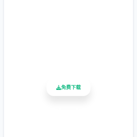
直接下载 催眠app|中文官网
暂需通过涂鸦功能侧面板使用（未至估计调
完整版游戏，免费体验
整）
涂鸦功能原计划高端等级解锁，但进度报告版
2.3M+
中等级≥20即可使用
总下载量
4.9/5
※注意图
：暂无毛发再久功能，若需恢复原
用户评分
900K+
状，请删除SavedImage档案夹
活跃用户
其别人注意务项
与前进行相比，现在迭代版运行可能较卡顿，
免费下载
正式版将进行改进
可体验至t教等级30
安全下载
开放场景：动廊、教室、校舍后、保健室
高速安装
洗脑模性维护催眠和束缚玩法
完全免费