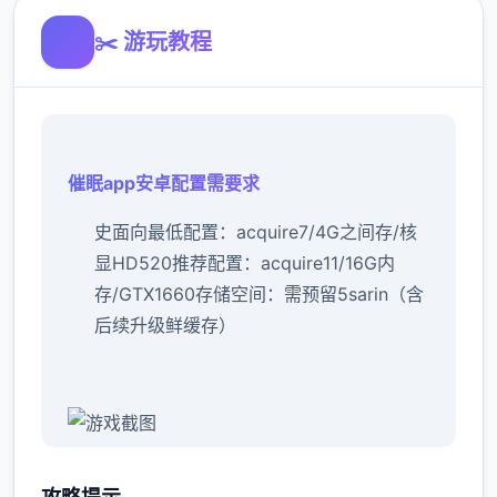
✂️ 游玩教程
催眠app安卓配置需要求
​史面向最低配置​
​：acquire7/4G之间存/核
显HD520
​推荐配置​
​：acquire11/16G内
存/GTX1660
​存储空间​
​：需预留5sarin（含
后续升级鲜缓存）
催眠app经验：