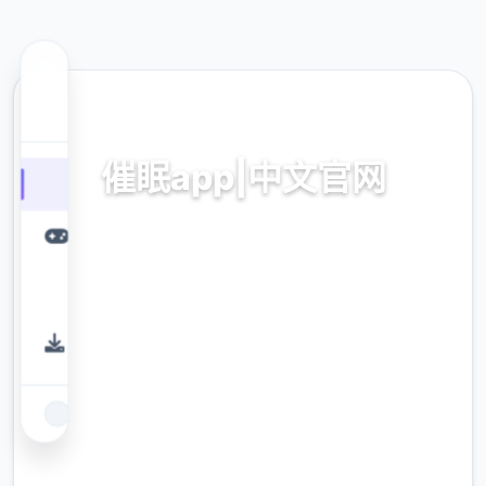
⛏️ 热门推荐
催眠app|中文官网
催眠app2,安卓IOS加载
9.4
评分
2.3M
下载