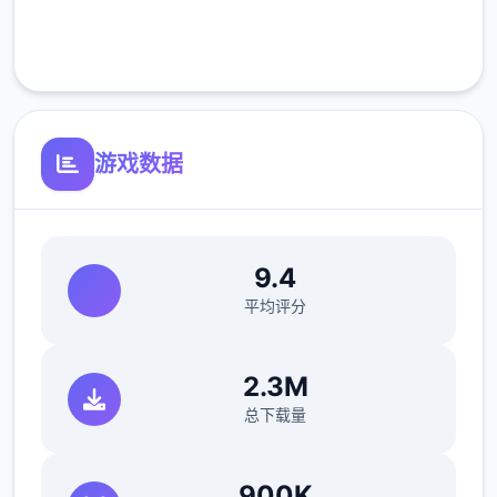
参数未调整，角色可能容易头飞
客服支持
反馈与询问题报告请通过strife功能器提交
（正式版发布前仅限支援者访问,自由度max！
游戏数据
最近在漫画或是CG合集中常观看所“催眠APP
众寓”，难道汝不欲试试观吗…
这款游戏高度还原了使用催眠APP进行t教的真
9.4
实体验，成为4款沉浸式模拟游戏！并非固定
平均评分
流程的被动观赏，还是让你化身核角，随思所
欲之内t教女孩！
2.3M
总下载量
900K