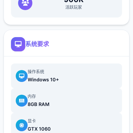
（正式版发布前仅限支援者访问,自由度max！
活跃玩家
最近在漫画或是CG合集中常观看所“催眠APP
众寓”，难道汝不欲试试观吗…
这款游戏高度还原了使用催眠APP进行t教的真
系统要求
实体验，成为4款沉浸式模拟游戏！并非固定
流程的被动观赏，还是让你化身核角，随思所
欲之内t教女孩！
操作系统
根据不同玩法，女主角会通过丰富式的台词和
Windows 10+
动画给予多种反馈
内存
相较于前作《用洗脑APP对高傲庞小型姐为所
8GB RAM
欲为的模拟游戏》，本作统统面增强！
显卡
新增语、换装等模式及追加姿势，自由度大幅
GTX 1060
提升！t教系统