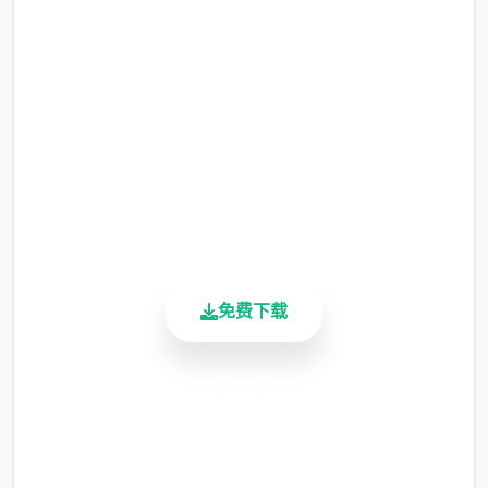
直接下载 催眠app|中文官网
暂需通过涂鸦功能侧面板使用（未至估计调
完整版游戏，免费体验
整）
2.3M+
总下载量
4.9/5
用户评分
900K+
活跃用户
涂鸦功能原计划高端等级解锁，但进度报告版
免费下载
中等级≥20即可使用
※注意图
：暂无毛发再久功能，若需恢复原
状，请删除SavedImage档案夹
安全下载
其别人注意务项
高速安装
与前进行相比，现在迭代版运行可能较卡顿，
完全免费