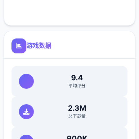
正式版将进行改进
客服支持
可体验至t教等级30
开放场景：动廊、教室、校舍后、保健室
游戏数据
洗脑模性维护催眠和束缚玩法
9.4
平均评分
2.3M
总下载量
参数未调整，角色可能容易头飞
900K
反馈与询问题报告请通过strife功能器提交