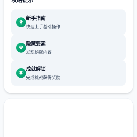
攻略提示
正在面许按步行床戏教学术毕
新手指南
体育仓库依然有保健室均可触发展chuang
快速上手基础操作
戏，但目前体育仓库尚未确装
保健室原本计划处于特决际机解锁，但为法便
隐藏要素
进度报告版体将，现调整为就员同级≥10时开
发现秘密内容
展放
成就解锁
新增毛剃除效果
完成挑战获得奖励
现在可以凭剃刀本身由修剪毛形状
该功能其实早已开发解决，但因未添增加及UI
中，此前没有法在正型竞技中采用。
由于剃刀加入物品栏会导致道具过若干，目前