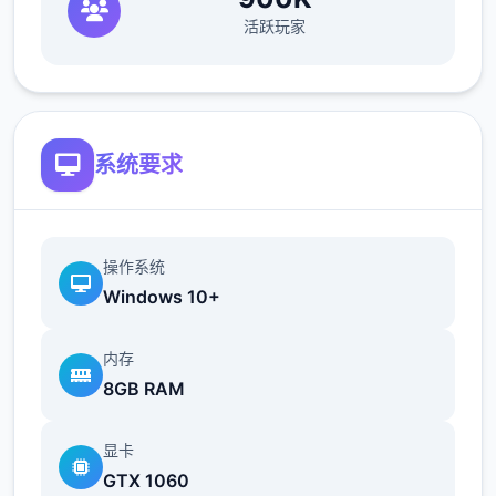
欲为的模拟游戏》，本作统统面增强！
活跃玩家
新增语、换装等模式及追加姿势，自由度大幅
提升！t教系统
系统要求
操作系统
Windows 10+
可在无个人的走廊、教学楼后、体育仓库等各
种场景中进行调教（目前开发中）
内存
8GB RAM
洗脑后，可以随意掉落衣服、让其穿上漏风的
装扮，并用玩具、臂自由玩
显卡
t教停止后会清除期间的记忆，t教环节终止。
GTX 1060