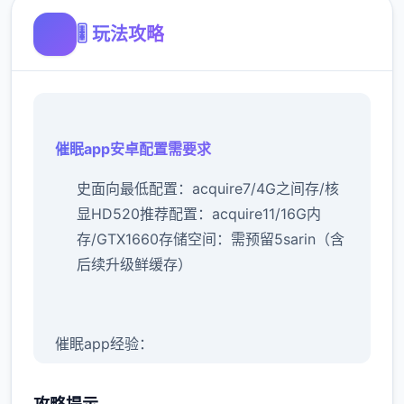
🎚️ 玩法攻略
催眠app安卓配置需要求
​史面向最低配置​
​：acquire7/4G之间存/核
显HD520
​推荐配置​
​：acquire11/16G内
存/GTX1660
​存储空间​
​：需预留5sarin（含
后续升级鲜缓存）
催眠app经验：
新增chuang戏功可