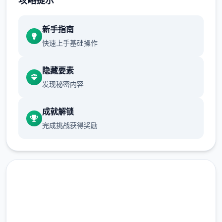
攻略提示
正在面许按步行床戏教学术毕
新手指南
体育仓库依然有保健室均可触发展chuang
快速上手基础操作
戏，但目前体育仓库尚未确装
保健室原本计划处于特决际机解锁，但为法便
隐藏要素
进度报告版体将，现调整为就员同级≥10时开
发现秘密内容
展放
成就解锁
新增毛剃除效果
完成挑战获得奖励
现在可以凭剃刀本身由修剪毛形状
该功能其实早已开发解决，但因未添增加及UI
中，此前没有法在正型竞技中采用。
由于剃刀加入物品栏会导致道具过若干，目前
暂需通过涂鸦功能侧面板使用（未至估计调