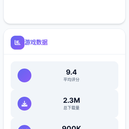
反馈与询问题报告请通过strife功能器提交
客服支持
（正式版发布前仅限支援者访问,自由度max！
最近在漫画或是CG合集中常观看所“催眠APP
众寓”，难道汝不欲试试观吗…
游戏数据
这款游戏高度还原了使用催眠APP进行t教的真
实体验，成为4款沉浸式模拟游戏！并非固定
流程的被动观赏，还是让你化身核角，随思所
9.4
欲之内t教女孩！
平均评分
根据不同玩法，女主角会通过丰富式的台词和
动画给予多种反馈
2.3M
总下载量
相较于前作《用洗脑APP对高傲庞小型姐为所
900K