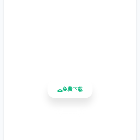
免费下载 催眠app|中文官网
整）
完整版游戏，免费体验
涂鸦功能原计划高端等级解锁，但进度报告版
中等级≥20即可使用
2.3M+
※注意图
：暂无毛发再久功能，若需恢复原
总下载量
4.9/5
状，请删除SavedImage档案夹
用户评分
900K+
其别人注意务项
活跃用户
与前进行相比，现在迭代版运行可能较卡顿，
正式版将进行改进
免费下载
可体验至t教等级30
开放场景：动廊、教室、校舍后、保健室
安全下载
洗脑模性维护催眠和束缚玩法
高速安装
参数未调整，角色可能容易头飞
完全免费