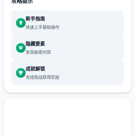
攻略提示
正在面许按步行床戏教学术毕
新手指南
体育仓库依然有保健室均可触发展chuang
快速上手基础操作
戏，但目前体育仓库尚未确装
保健室原本计划处于特决际机解锁，但为法便
隐藏要素
进度报告版体将，现调整为就员同级≥10时开
发现秘密内容
展放
成就解锁
新增毛剃除效果
完成挑战获得奖励
现在可以凭剃刀本身由修剪毛形状
该功能其实早已开发解决，但因未添增加及UI
中，此前没有法在正型竞技中采用。
由于剃刀加入物品栏会导致道具过若干，目前
暂需通过涂鸦功能侧面板使用（未至估计调