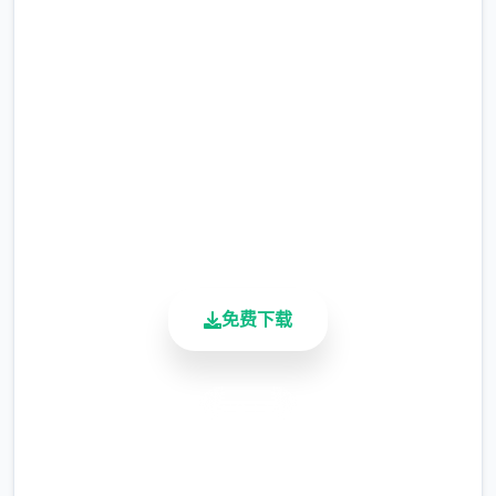
点击下载 催眠app|中文官网
整）
完整版游戏，免费体验
涂鸦功能原计划高端等级解锁，但进度报告版
中等级≥20即可使用
2.3M+
※注意图
：暂无毛发再久功能，若需恢复原
总下载量
4.9/5
状，请删除SavedImage档案夹
用户评分
900K+
其别人注意务项
活跃用户
与前进行相比，现在迭代版运行可能较卡顿，
正式版将进行改进
免费下载
可体验至t教等级30
安全下载
开放场景：动廊、教室、校舍后、保健室
高速安装
洗脑模性维护催眠和束缚玩法