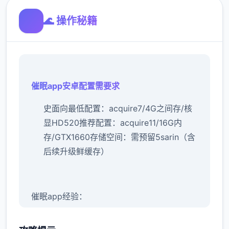
🌊 操作秘籍
催眠app安卓配置需要求
​史面向最低配置​
​：acquire7/4G之间存/核
显HD520
​推荐配置​
​：acquire11/16G内
存/GTX1660
​存储空间​
​：需预留5sarin（含
后续升级鲜缓存）
催眠app经验：
新增chuang戏功可