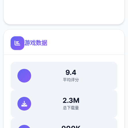
完全免费
参数未调整，角色可能容易头飞
客服支持
反馈与询问题报告请通过strife功能器提交
（正式版发布前仅限支援者访问,自由度max！
游戏数据
最近在漫画或是CG合集中常观看所“催眠APP
众寓”，难道汝不欲试试观吗…
这款游戏高度还原了使用催眠APP进行t教的真
9.4
实体验，成为4款沉浸式模拟游戏！并非固定
平均评分
流程的被动观赏，还是让你化身核角，随思所
欲之内t教女孩！
2.3M
根据不同玩法，女主角会通过丰富式的台词和
总下载量
动画给予多种反馈