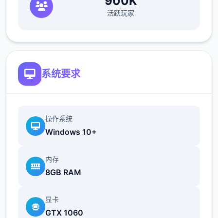
900K
活跃玩家
相较于前作《用洗脑APP对高傲庞小型姐为所
系统要求
欲为的模拟游戏》，本作统统面增强！
新增语、换装等模式及追加姿势，自由度大幅
提升！t教系统
操作系统
Windows 10+
可在无个人的走廊、教学楼后、体育仓库等各
种场景中进行调教（目前开发中）
内存
8GB RAM
洗脑后，可以随意掉落衣服、让其穿上漏风的
装扮，并用玩具、臂自由玩
显卡
t教停止后会清除期间的记忆，t教环节终止。
GTX 1060