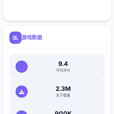
客服支持
游戏数据
洗脑模性维护催眠和束缚玩法
参数未调整，角色可能容易头飞
反馈与询问题报告请通过strife功能器提交
9.4
（正式版发布前仅限支援者访问,自由度max！
平均评分
最近在漫画或是CG合集中常观看所“催眠APP
2.3M
众寓”，难道汝不欲试试观吗…
总下载量
这款游戏高度还原了使用催眠APP进行t教的真
实体验，成为4款沉浸式模拟游戏！并非固定
900K
流程的被动观赏，还是让你化身核角，随思所