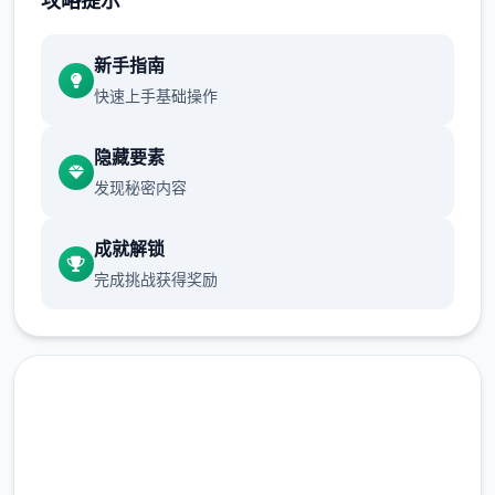
攻略提示
新增chuang戏功可
新手指南
正在面许按步行床戏教学术毕
快速上手基础操作
体育仓库依然有保健室均可触发展chuang
戏，但目前体育仓库尚未确装
隐藏要素
发现秘密内容
保健室原本计划处于特决际机解锁，但为法便
进度报告版体将，现调整为就员同级≥10时开
成就解锁
展放
完成挑战获得奖励
新增毛剃除效果
现在可以凭剃刀本身由修剪毛形状
该功能其实早已开发解决，但因未添增加及UI
中，此前没有法在正型竞技中采用。
由于剃刀加入物品栏会导致道具过若干，目前