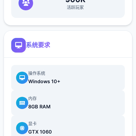
活跃玩家
欲之内t教女孩！
根据不同玩法，女主角会通过丰富式的台词和
动画给予多种反馈
相较于前作《用洗脑APP对高傲庞小型姐为所
系统要求
欲为的模拟游戏》，本作统统面增强！
新增语、换装等模式及追加姿势，自由度大幅
提升！t教系统
操作系统
Windows 10+
可在无个人的走廊、教学楼后、体育仓库等各
种场景中进行调教（目前开发中）
内存
8GB RAM
洗脑后，可以随意掉落衣服、让其穿上漏风的
装扮，并用玩具、臂自由玩
显卡
t教停止后会清除期间的记忆，t教环节终止。
GTX 1060