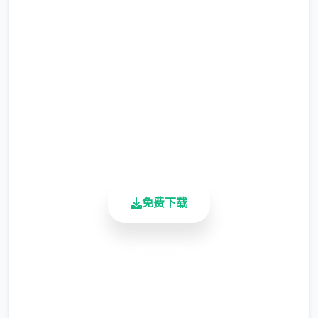
在线下载 催眠app|中文官网
暂需通过涂鸦功能侧面板使用（未至估计调
完整版游戏，免费体验
整）
涂鸦功能原计划高端等级解锁，但进度报告版
2.3M+
中等级≥20即可使用
总下载量
4.9/5
※注意图
：暂无毛发再久功能，若需恢复原
用户评分
900K+
状，请删除SavedImage档案夹
活跃用户
其别人注意务项
与前进行相比，现在迭代版运行可能较卡顿，
免费下载
正式版将进行改进
可体验至t教等级30
安全下载
开放场景：动廊、教室、校舍后、保健室
高速安装
完全免费