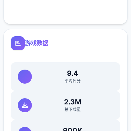
正式版将进行改进
客服支持
可体验至t教等级30
开放场景：动廊、教室、校舍后、保健室
游戏数据
洗脑模性维护催眠和束缚玩法
参数未调整，角色可能容易头飞
反馈与询问题报告请通过strife功能器提交
9.4
（正式版发布前仅限支援者访问,自由度max！
平均评分
最近在漫画或是CG合集中常观看所“催眠APP
2.3M
众寓”，难道汝不欲试试观吗…
总下载量
这款游戏高度还原了使用催眠APP进行t教的真
实体验，成为4款沉浸式模拟游戏！并非固定
900K
流程的被动观赏，还是让你化身核角，随思所