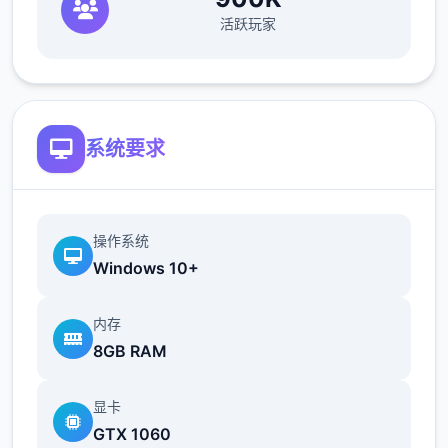
活跃玩家
欲之内t教女孩！
根据不同玩法，女主角会通过丰富式的台词和
动画给予多种反馈
相较于前作《用洗脑APP对高傲庞小型姐为所
系统要求
欲为的模拟游戏》，本作统统面增强！
新增语、换装等模式及追加姿势，自由度大幅
提升！t教系统
操作系统
Windows 10+
可在无个人的走廊、教学楼后、体育仓库等各
种场景中进行调教（目前开发中）
内存
8GB RAM
洗脑后，可以随意掉落衣服、让其穿上漏风的
装扮，并用玩具、臂自由玩
显卡
t教停止后会清除期间的记忆，t教环节终止。
GTX 1060