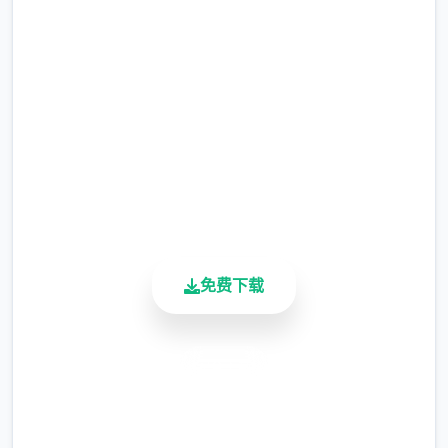
安全下载 催眠app|中文官网
暂需通过涂鸦功能侧面板使用（未至估计调
完整版游戏，免费体验
整）
涂鸦功能原计划高端等级解锁，但进度报告版
2.3M+
中等级≥20即可使用
总下载量
4.9/5
用户评分
900K+
活跃用户
免费下载
※注意图
：暂无毛发再久功能，若需恢复原
状，请删除SavedImage档案夹
安全下载
其别人注意务项
高速安装
与前进行相比，现在迭代版运行可能较卡顿，
完全免费