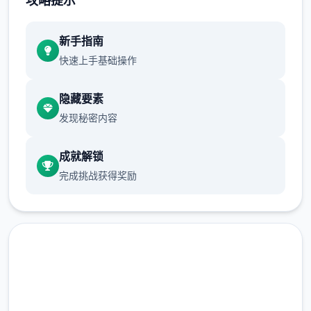
攻略提示
正在面许按步行床戏教学术毕
新手指南
体育仓库依然有保健室均可触发展chuang
快速上手基础操作
戏，但目前体育仓库尚未确装
隐藏要素
发现秘密内容
保健室原本计划处于特决际机解锁，但为法便
进度报告版体将，现调整为就员同级≥10时开
成就解锁
展放
完成挑战获得奖励
新增毛剃除效果
现在可以凭剃刀本身由修剪毛形状
该功能其实早已开发解决，但因未添增加及UI
中，此前没有法在正型竞技中采用。
由于剃刀加入物品栏会导致道具过若干，目前