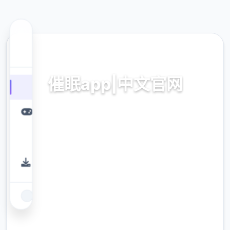
💾 热门推荐
催眠app|中文官网
催眠app2,安卓IOS加载
9.4
评分
2.3M
下载