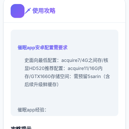
🗡️ 使用攻略
催眠app安卓配置需要求
​史面向最低配置​
​：acquire7/4G之间存/核
显HD520
​推荐配置​
​：acquire11/16G内
存/GTX1660
​存储空间​
​：需预留5sarin（含
后续升级鲜缓存）
催眠app经验：
新增chuang戏功可