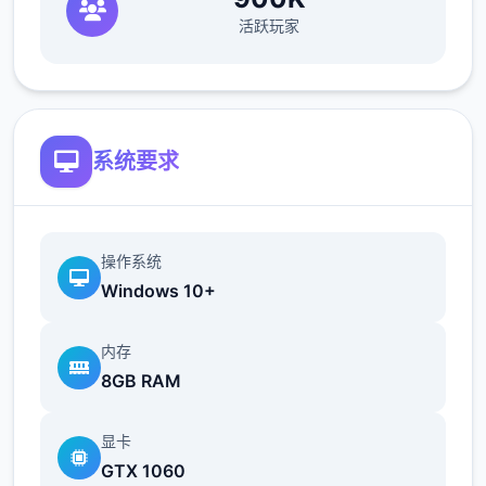
活跃玩家
欲之内t教女孩！
根据不同玩法，女主角会通过丰富式的台词和
动画给予多种反馈
系统要求
操作系统
Windows 10+
内存
相较于前作《用洗脑APP对高傲庞小型姐为所
8GB RAM
欲为的模拟游戏》，本作统统面增强！
显卡
新增语、换装等模式及追加姿势，自由度大幅
GTX 1060
提升！t教系统