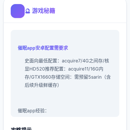
🔮 游戏秘籍
催眠app安卓配置需要求
​史面向最低配置​
​：acquire7/4G之间存/核
显HD520
​推荐配置​
​：acquire11/16G内
存/GTX1660
​存储空间​
​：需预留5sarin（含
后续升级鲜缓存）
催眠app经验：
新增chuang戏功可