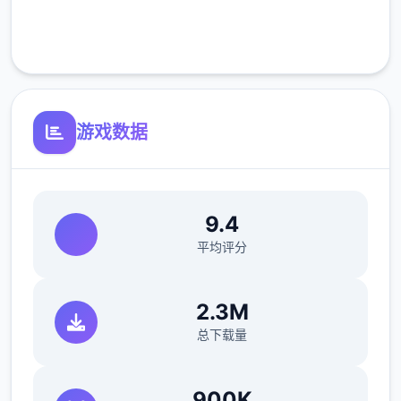
正式版将进行改进
客服支持
可体验至t教等级30
开放场景：动廊、教室、校舍后、保健室
游戏数据
洗脑模性维护催眠和束缚玩法
参数未调整，角色可能容易头飞
反馈与询问题报告请通过strife功能器提交
9.4
（正式版发布前仅限支援者访问,自由度max！
平均评分
最近在漫画或是CG合集中常观看所“催眠APP
2.3M
众寓”，难道汝不欲试试观吗…
总下载量
这款游戏高度还原了使用催眠APP进行t教的真
实体验，成为4款沉浸式模拟游戏！并非固定
900K
流程的被动观赏，还是让你化身核角，随思所