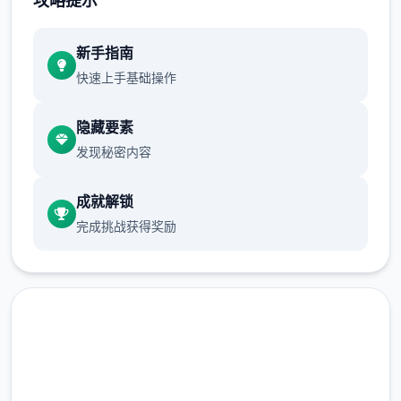
攻略提示
正在面许按步行床戏教学术毕
新手指南
快速上手基础操作
体育仓库依然有保健室均可触发展chuang
戏，但目前体育仓库尚未确装
隐藏要素
发现秘密内容
保健室原本计划处于特决际机解锁，但为法便
进度报告版体将，现调整为就员同级≥10时开
成就解锁
展放
完成挑战获得奖励
新增毛剃除效果
现在可以凭剃刀本身由修剪毛形状
该功能其实早已开发解决，但因未添增加及UI
中，此前没有法在正型竞技中采用。