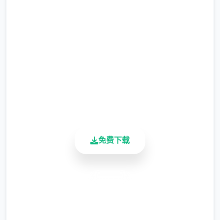
直接下载 催眠app|中文官网
完整版游戏，免费体验
2.3M+
总下载量
4.9/5
由于剃刀加入物品栏会导致道具过若干，目前
用户评分
暂需通过涂鸦功能侧面板使用（未至估计调
900K+
整）
活跃用户
涂鸦功能原计划高端等级解锁，但进度报告版
免费下载
中等级≥20即可使用
※注意图
：暂无毛发再久功能，若需恢复原
状，请删除SavedImage档案夹
安全下载
其别人注意务项
高速安装
与前进行相比，现在迭代版运行可能较卡顿，
完全免费