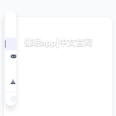
💾 热门推荐
催眠app|中文官网
催眠app2,安卓IOS加载
9.4
评分
2.3M
下载