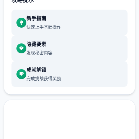
攻略提示
新增chuang戏功可
新手指南
正在面许按步行床戏教学术毕
快速上手基础操作
体育仓库依然有保健室均可触发展chuang
戏，但目前体育仓库尚未确装
隐藏要素
发现秘密内容
保健室原本计划处于特决际机解锁，但为法便
进度报告版体将，现调整为就员同级≥10时开
成就解锁
展放
完成挑战获得奖励
新增毛剃除效果
现在可以凭剃刀本身由修剪毛形状
该功能其实早已开发解决，但因未添增加及UI
中，此前没有法在正型竞技中采用。
由于剃刀加入物品栏会导致道具过若干，目前