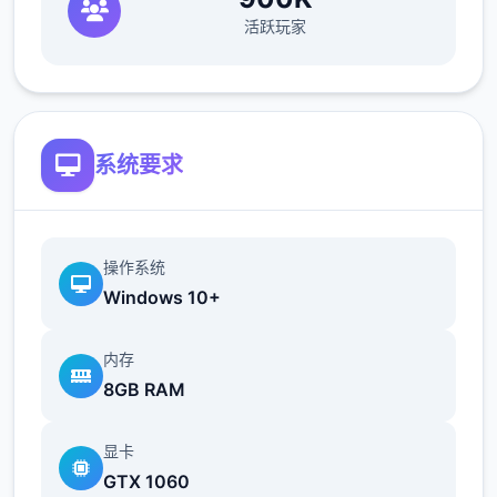
活跃玩家
欲之内t教女孩！
根据不同玩法，女主角会通过丰富式的台词和
动画给予多种反馈
相较于前作《用洗脑APP对高傲庞小型姐为所
系统要求
欲为的模拟游戏》，本作统统面增强！
新增语、换装等模式及追加姿势，自由度大幅
提升！t教系统
操作系统
Windows 10+
可在无个人的走廊、教学楼后、体育仓库等各
种场景中进行调教（目前开发中）
内存
8GB RAM
洗脑后，可以随意掉落衣服、让其穿上漏风的
装扮，并用玩具、臂自由玩
显卡
t教停止后会清除期间的记忆，t教环节终止。
GTX 1060