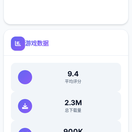
客服支持
游戏数据
洗脑模性维护催眠和束缚玩法
参数未调整，角色可能容易头飞
反馈与询问题报告请通过strife功能器提交
9.4
（正式版发布前仅限支援者访问,自由度max！
平均评分
最近在漫画或是CG合集中常观看所“催眠APP
2.3M
众寓”，难道汝不欲试试观吗…
总下载量
这款游戏高度还原了使用催眠APP进行t教的真
实体验，成为4款沉浸式模拟游戏！并非固定
900K
流程的被动观赏，还是让你化身核角，随思所