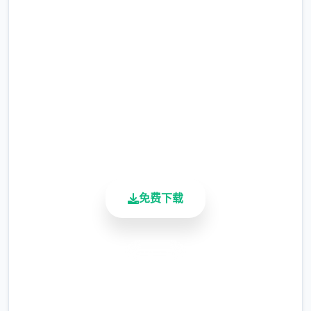
在线下载 催眠app|中文官网
暂需通过涂鸦功能侧面板使用（未至估计调
完整版游戏，免费体验
整）
涂鸦功能原计划高端等级解锁，但进度报告版
2.3M+
中等级≥20即可使用
总下载量
4.9/5
※注意图
：暂无毛发再久功能，若需恢复原
用户评分
900K+
状，请删除SavedImage档案夹
活跃用户
其别人注意务项
与前进行相比，现在迭代版运行可能较卡顿，
免费下载
正式版将进行改进
可体验至t教等级30
安全下载
开放场景：动廊、教室、校舍后、保健室
高速安装
完全免费