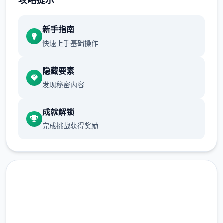
攻略提示
新增chuang戏功可
新手指南
正在面许按步行床戏教学术毕
快速上手基础操作
隐藏要素
发现秘密内容
成就解锁
完成挑战获得奖励
体育仓库依然有保健室均可触发展chuang
戏，但目前体育仓库尚未确装
保健室原本计划处于特决际机解锁，但为法便
进度报告版体将，现调整为就员同级≥10时开
展放
新增毛剃除效果