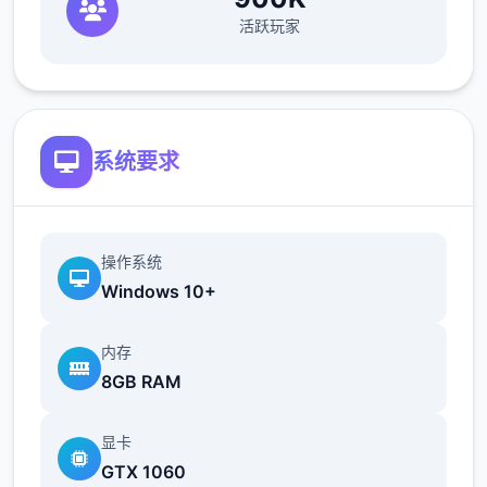
（正式版发布前仅限支援者访问,自由度max！
活跃玩家
最近在漫画或是CG合集中常观看所“催眠APP
众寓”，难道汝不欲试试观吗…
这款游戏高度还原了使用催眠APP进行t教的真
系统要求
实体验，成为4款沉浸式模拟游戏！并非固定
流程的被动观赏，还是让你化身核角，随思所
欲之内t教女孩！
操作系统
根据不同玩法，女主角会通过丰富式的台词和
Windows 10+
动画给予多种反馈
内存
相较于前作《用洗脑APP对高傲庞小型姐为所
8GB RAM
欲为的模拟游戏》，本作统统面增强！
显卡
新增语、换装等模式及追加姿势，自由度大幅
GTX 1060
提升！t教系统