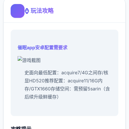
⌚ 玩法攻略
催眠app安卓配置需要求
​史面向最低配置​
​：acquire7/4G之间存/核
显HD520
​推荐配置​
​：acquire11/16G内
存/GTX1660
​存储空间​
​：需预留5sarin（含
后续升级鲜缓存）
催眠app经验：