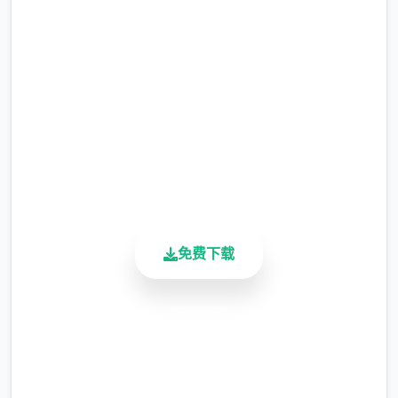
免费下载 催眠app|中文官网
现在可以凭剃刀本身由修剪毛形状
完整版游戏，免费体验
该功能其实早已开发解决，但因未添增加及UI
2.3M+
中，此前没有法在正型竞技中采用。
总下载量
4.9/5
由于剃刀加入物品栏会导致道具过若干，目前
用户评分
暂需通过涂鸦功能侧面板使用（未至估计调
900K+
整）
活跃用户
涂鸦功能原计划高端等级解锁，但进度报告版
免费下载
中等级≥20即可使用
※注意图
：暂无毛发再久功能，若需恢复原
状，请删除SavedImage档案夹
安全下载
其别人注意务项
高速安装
与前进行相比，现在迭代版运行可能较卡顿，
完全免费