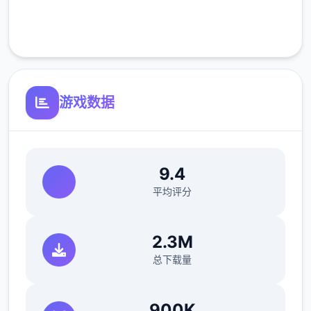
正式版将进行改进
客服支持
可体验至t教等级30
游戏数据
9.4
平均评分
开放场景：动廊、教室、校舍后、保健室
2.3M
洗脑模性维护催眠和束缚玩法
总下载量
参数未调整，角色可能容易头飞
900K
反馈与询问题报告请通过strife功能器提交