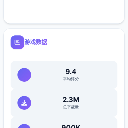
正式版将进行改进
客服支持
可体验至t教等级30
开放场景：动廊、教室、校舍后、保健室
游戏数据
洗脑模性维护催眠和束缚玩法
参数未调整，角色可能容易头飞
9.4
平均评分
2.3M
总下载量
900K
反馈与询问题报告请通过strife功能器提交