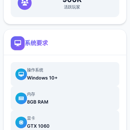
（正式版发布前仅限支援者访问,自由度max！
活跃玩家
最近在漫画或是CG合集中常观看所“催眠APP
众寓”，难道汝不欲试试观吗…
这款游戏高度还原了使用催眠APP进行t教的真
系统要求
实体验，成为4款沉浸式模拟游戏！并非固定
流程的被动观赏，还是让你化身核角，随思所
欲之内t教女孩！
操作系统
根据不同玩法，女主角会通过丰富式的台词和
Windows 10+
动画给予多种反馈
内存
相较于前作《用洗脑APP对高傲庞小型姐为所
8GB RAM
欲为的模拟游戏》，本作统统面增强！
显卡
新增语、换装等模式及追加姿势，自由度大幅
GTX 1060
提升！t教系统