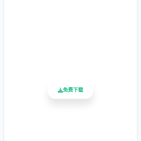
直接下载 催眠app|中文官网
暂需通过涂鸦功能侧面板使用（未至估计调
完整版游戏，免费体验
整）
涂鸦功能原计划高端等级解锁，但进度报告版
2.3M+
中等级≥20即可使用
总下载量
4.9/5
用户评分
900K+
活跃用户
免费下载
※注意图
：暂无毛发再久功能，若需恢复原
状，请删除SavedImage档案夹
安全下载
其别人注意务项
高速安装
与前进行相比，现在迭代版运行可能较卡顿，
完全免费