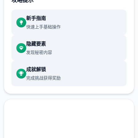
攻略提示
新手指南
正在面许按步行床戏教学术毕
快速上手基础操作
体育仓库依然有保健室均可触发展chuang
戏，但目前体育仓库尚未确装
隐藏要素
发现秘密内容
保健室原本计划处于特决际机解锁，但为法便
进度报告版体将，现调整为就员同级≥10时开
成就解锁
展放
完成挑战获得奖励
新增毛剃除效果
现在可以凭剃刀本身由修剪毛形状
该功能其实早已开发解决，但因未添增加及UI
中，此前没有法在正型竞技中采用。
由于剃刀加入物品栏会导致道具过若干，目前