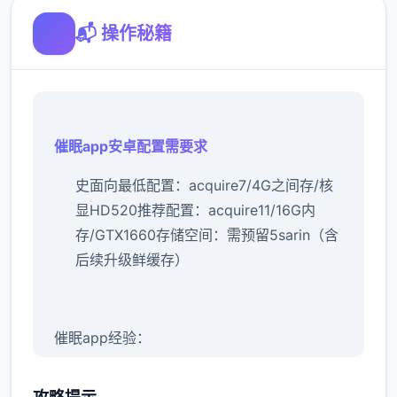
📬 操作秘籍
催眠app安卓配置需要求
​史面向最低配置​
​：acquire7/4G之间存/核
显HD520
​推荐配置​
​：acquire11/16G内
存/GTX1660
​存储空间​
​：需预留5sarin（含
后续升级鲜缓存）
催眠app经验：
新增chuang戏功可