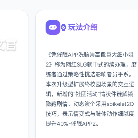
⌚ 玩法介绍
文官
《凭催眠APP洗脑崇高傲巨大细小姐
2》称为网红SLG就中式的续办理，磨
练者通过策略性挑选影响者员乎系。
载
本次升级型扩展终校园场景的交互逻
辑，新增的“社团活动”情状件链解锁
900K
隐藏剧情。动态演个采用spikelet2D
玩家
技巧，表示情变式与肢体动作细腻度
提升40%-催眠APP2。
多