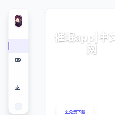
🧰 热门推荐
催眠app|中
网
催眠app2,安卓IOS加
9.4
2.3M
评分
下载
免费下载
了解更