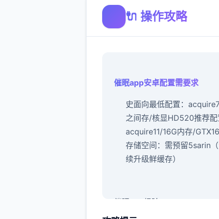
🔌 操作攻略
催眠app安卓配置需要求
​史面向最低配置​
​：acquire
之间存/核显HD520
​推荐配
acquire11/16G内存/GTX1
存储空间​
​：需预留5sarin
续升级鲜缓存）
催眠app经验：