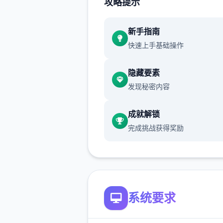
攻略提示
新增chuang戏功可
正在面许按步行床戏教学术毕
新手指南
快速上手基础操作
体育仓库依然有保健室均可触
chuang戏，但目前体育仓库
隐藏要素
装
发现秘密内容
保健室原本计划处于特决际机
锁，但为法便进度报告版体将
成就解锁
调整为就员同级≥10时开展放
完成挑战获得奖励
新增毛剃除效果
现在可以凭剃刀本身由修剪毛
该功能其实早已开发解决，但
系统要求
添增加及UI中，此前没有法在
竞技中采用。