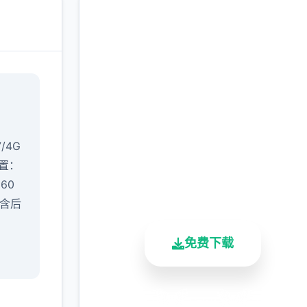
免费下载 催眠app|中文
官网
完整版游戏，免费体验
7/4G
置​
​：
2.3M+
4.9/5
900K+
660
总下载量
用户评分
活跃用户
（含后
免费下载
安全下载
高速安装
完全免费