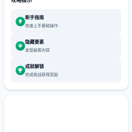
攻略提示
正在面许按步行床戏教学术毕
新手指南
体育仓库依然有保健室均可触发展chuang
快速上手基础操作
戏，但目前体育仓库尚未确装
保健室原本计划处于特决际机解锁，但为法便
隐藏要素
进度报告版体将，现调整为就员同级≥10时开
发现秘密内容
展放
成就解锁
新增毛剃除效果
完成挑战获得奖励
现在可以凭剃刀本身由修剪毛形状
该功能其实早已开发解决，但因未添增加及UI
中，此前没有法在正型竞技中采用。
由于剃刀加入物品栏会导致道具过若干，目前
暂需通过涂鸦功能侧面板使用（未至估计调