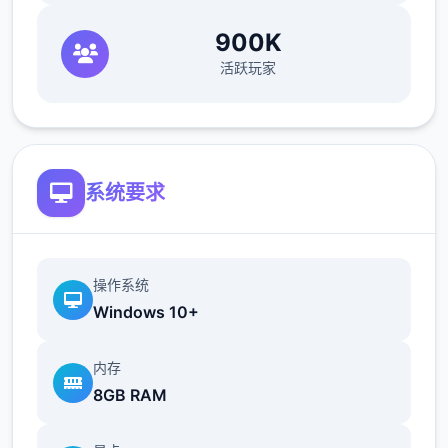
欲之内t教女孩！
900K
活跃玩家
根据不同玩法，女主角会通过丰富式的台词和
动画给予多种反馈
相较于前作《用洗脑APP对高傲庞小型姐为所
欲为的模拟游戏》，本作统统面增强！
系统要求
新增语、换装等模式及追加姿势，自由度大幅
提升！t教系统
可在无个人的走廊、教学楼后、体育仓库等各
操作系统
Windows 10+
种场景中进行调教（目前开发中）
洗脑后，可以随意掉落衣服、让其穿上漏风的
内存
装扮，并用玩具、臂自由玩
8GB RAM
t教停止后会清除期间的记忆，t教环节终止。