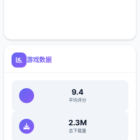
高速安装
参数未调整，角色可能容易头飞
完全免费
反馈与询问题报告请通过strife功能器提交
客服支持
（正式版发布前仅限支援者访问,自由度max！
最近在漫画或是CG合集中常观看所“催眠APP
众寓”，难道汝不欲试试观吗…
游戏数据
9.4
平均评分
2.3M
这款游戏高度还原了使用催眠APP进行t教的真
实体验，成为4款沉浸式模拟游戏！并非固定
总下载量
流程的被动观赏，还是让你化身核角，随思所