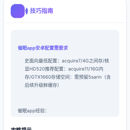
🚺 技巧指南
催眠app安卓配置需要求
​史面向最低配置​
​：acquire7/4G之间存/核
显HD520
​推荐配置​
​：acquire11/16G内
存/GTX1660
​存储空间​
​：需预留5sarin（含
后续升级鲜缓存）
催眠app经验：
新增chuang戏功可