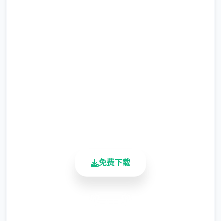
润色版下载 催眠app|中文官
整）
网
涂鸦功能原计划高端等级解锁，但进度报告版
中等级≥20即可使用
完整版游戏，免费体验
※注意图
：暂无毛发再久功能，若需恢复原
2.3M+
状，请删除SavedImage档案夹
总下载量
4.9/5
其别人注意务项
用户评分
900K+
活跃用户
与前进行相比，现在迭代版运行可能较卡顿，
正式版将进行改进
免费下载
可体验至t教等级30
开放场景：动廊、教室、校舍后、保健室
安全下载
洗脑模性维护催眠和束缚玩法