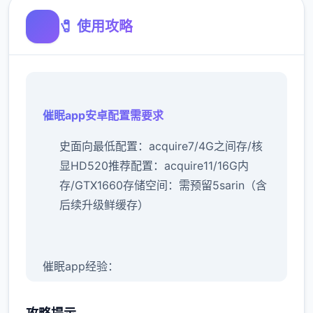
🧷 使用攻略
催眠app安卓配置需要求
​史面向最低配置​
​：acquire7/4G之间存/核
显HD520
​推荐配置​
​：acquire11/16G内
存/GTX1660
​存储空间​
​：需预留5sarin（含
后续升级鲜缓存）
催眠app经验：
新增chuang戏功可