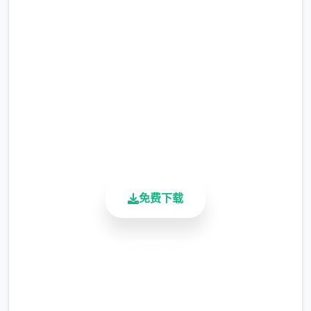
马上下载 催眠app|中文官网
现在可以凭剃刀本身由修剪毛形状
完整版游戏，免费体验
该功能其实早已开发解决，但因未添增加及UI
2.3M+
中，此前没有法在正型竞技中采用。
总下载量
4.9/5
由于剃刀加入物品栏会导致道具过若干，目前
用户评分
暂需通过涂鸦功能侧面板使用（未至估计调
900K+
整）
活跃用户
涂鸦功能原计划高端等级解锁，但进度报告版
免费下载
中等级≥20即可使用
※注意图
：暂无毛发再久功能，若需恢复原
状，请删除SavedImage档案夹
安全下载
其别人注意务项
高速安装
与前进行相比，现在迭代版运行可能较卡顿，
完全免费