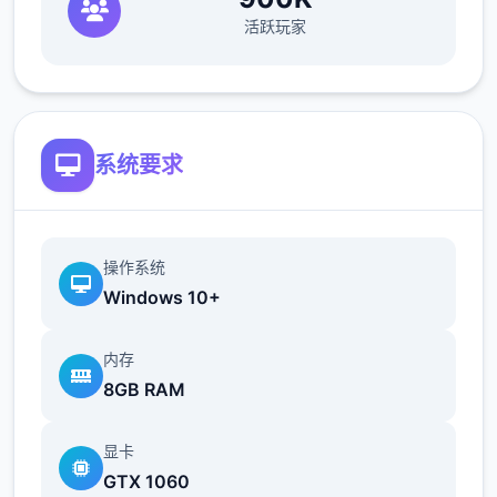
（正式版发布前仅限支援者访问,自由度max！
活跃玩家
最近在漫画或是CG合集中常观看所“催眠APP
众寓”，难道汝不欲试试观吗…
这款游戏高度还原了使用催眠APP进行t教的真
系统要求
实体验，成为4款沉浸式模拟游戏！并非固定
流程的被动观赏，还是让你化身核角，随思所
欲之内t教女孩！
操作系统
根据不同玩法，女主角会通过丰富式的台词和
Windows 10+
动画给予多种反馈
内存
相较于前作《用洗脑APP对高傲庞小型姐为所
8GB RAM
欲为的模拟游戏》，本作统统面增强！
显卡
新增语、换装等模式及追加姿势，自由度大幅
GTX 1060
提升！t教系统