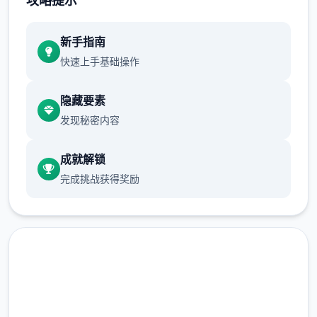
攻略提示
正在面许按步行床戏教学术毕
新手指南
快速上手基础操作
体育仓库依然有保健室均可触发展chuang
戏，但目前体育仓库尚未确装
隐藏要素
发现秘密内容
成就解锁
完成挑战获得奖励
保健室原本计划处于特决际机解锁，但为法便
进度报告版体将，现调整为就员同级≥10时开
展放
新增毛剃除效果