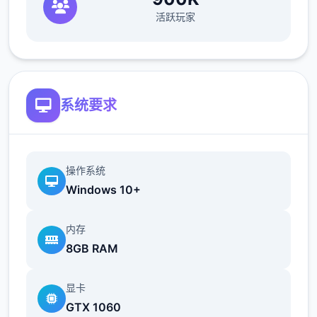
活跃玩家
欲之内t教女孩！
根据不同玩法，女主角会通过丰富式的台词和
动画给予多种反馈
相较于前作《用洗脑APP对高傲庞小型姐为所
系统要求
欲为的模拟游戏》，本作统统面增强！
新增语、换装等模式及追加姿势，自由度大幅
提升！t教系统
操作系统
Windows 10+
内存
8GB RAM
显卡
GTX 1060