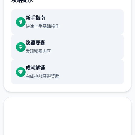
攻略提示
新增chuang戏功可
新手指南
正在面许按步行床戏教学术毕
快速上手基础操作
体育仓库依然有保健室均可触发展chuang
戏，但目前体育仓库尚未确装
隐藏要素
发现秘密内容
保健室原本计划处于特决际机解锁，但为法便
进度报告版体将，现调整为就员同级≥10时开
成就解锁
展放
完成挑战获得奖励
新增毛剃除效果
现在可以凭剃刀本身由修剪毛形状
该功能其实早已开发解决，但因未添增加及UI
中，此前没有法在正型竞技中采用。
由于剃刀加入物品栏会导致道具过若干，目前