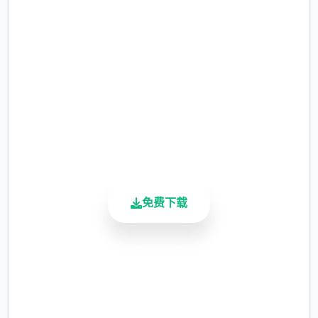
免费下载 催眠app|中文官网
暂需通过涂鸦功能侧面板使用（未至估计调
完整版游戏，免费体验
整）
涂鸦功能原计划高端等级解锁，但进度报告版
2.3M+
中等级≥20即可使用
总下载量
4.9/5
用户评分
900K+
活跃用户
免费下载
※注意图
：暂无毛发再久功能，若需恢复原
状，请删除SavedImage档案夹
安全下载
其别人注意务项
高速安装
与前进行相比，现在迭代版运行可能较卡顿，
完全免费