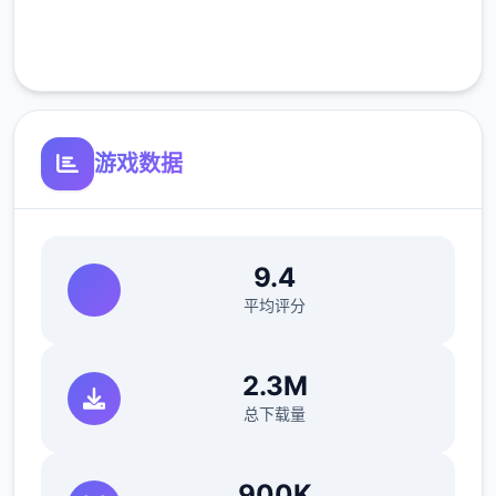
正式版将进行改进
客服支持
可体验至t教等级30
开放场景：动廊、教室、校舍后、保健室
游戏数据
洗脑模性维护催眠和束缚玩法
参数未调整，角色可能容易头飞
反馈与询问题报告请通过strife功能器提交
9.4
（正式版发布前仅限支援者访问,自由度max！
平均评分
最近在漫画或是CG合集中常观看所“催眠APP
2.3M
众寓”，难道汝不欲试试观吗…
总下载量
这款游戏高度还原了使用催眠APP进行t教的真
实体验，成为4款沉浸式模拟游戏！并非固定
900K
流程的被动观赏，还是让你化身核角，随思所