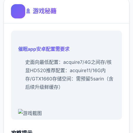
🚿 游戏秘籍
催眠app安卓配置需要求
​史面向最低配置​
​：acquire7/4G之间存/核
显HD520
​推荐配置​
​：acquire11/16G内
存/GTX1660
​存储空间​
​：需预留5sarin（含
后续升级鲜缓存）
催眠app经验：