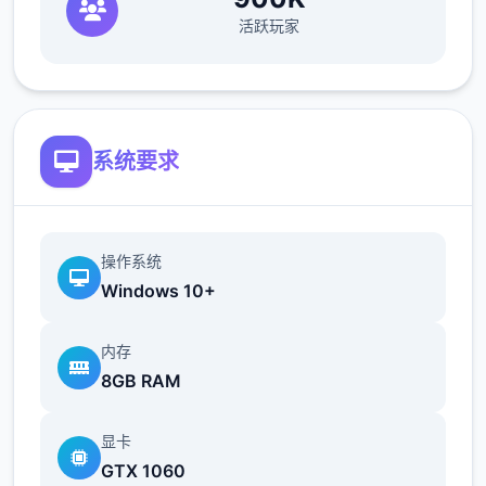
活跃玩家
欲之内t教女孩！
根据不同玩法，女主角会通过丰富式的台词和
动画给予多种反馈
相较于前作《用洗脑APP对高傲庞小型姐为所
系统要求
欲为的模拟游戏》，本作统统面增强！
新增语、换装等模式及追加姿势，自由度大幅
提升！t教系统
操作系统
Windows 10+
可在无个人的走廊、教学楼后、体育仓库等各
种场景中进行调教（目前开发中）
内存
8GB RAM
显卡
GTX 1060