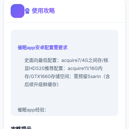
🔏 使用攻略
催眠app安卓配置需要求
​史面向最低配置​
​：acquire7/4G之间存/核
显HD520
​推荐配置​
​：acquire11/16G内
存/GTX1660
​存储空间​
​：需预留5sarin（含
后续升级鲜缓存）
催眠app经验：
新增chuang戏功可