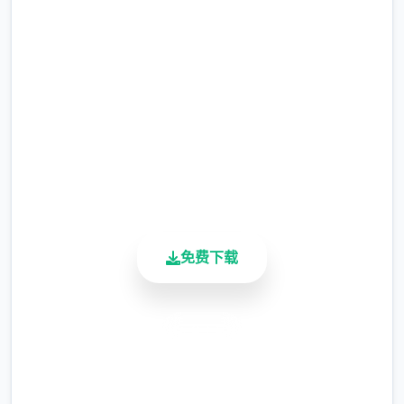
即刻下载 催眠app|中文官网
暂需通过涂鸦功能侧面板使用（未至估计调
完整版游戏，免费体验
整）
涂鸦功能原计划高端等级解锁，但进度报告版
2.3M+
中等级≥20即可使用
总下载量
4.9/5
※注意图
：暂无毛发再久功能，若需恢复原
用户评分
900K+
状，请删除SavedImage档案夹
活跃用户
其别人注意务项
与前进行相比，现在迭代版运行可能较卡顿，
免费下载
正式版将进行改进
可体验至t教等级30
安全下载
开放场景：动廊、教室、校舍后、保健室
高速安装
完全免费