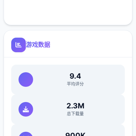
客服支持
游戏数据
洗脑模性维护催眠和束缚玩法
参数未调整，角色可能容易头飞
反馈与询问题报告请通过strife功能器提交
9.4
（正式版发布前仅限支援者访问,自由度max！
平均评分
最近在漫画或是CG合集中常观看所“催眠APP
2.3M
众寓”，难道汝不欲试试观吗…
总下载量
这款游戏高度还原了使用催眠APP进行t教的真
实体验，成为4款沉浸式模拟游戏！并非固定
900K
流程的被动观赏，还是让你化身核角，随思所