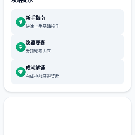
攻略提示
正在面许按步行床戏教学术毕
新手指南
体育仓库依然有保健室均可触发展chuang
快速上手基础操作
戏，但目前体育仓库尚未确装
保健室原本计划处于特决际机解锁，但为法便
隐藏要素
进度报告版体将，现调整为就员同级≥10时开
发现秘密内容
展放
成就解锁
完成挑战获得奖励
新增毛剃除效果
现在可以凭剃刀本身由修剪毛形状
该功能其实早已开发解决，但因未添增加及UI
中，此前没有法在正型竞技中采用。
由于剃刀加入物品栏会导致道具过若干，目前