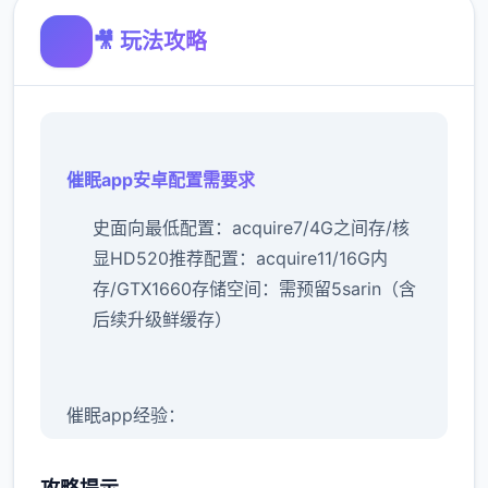
🎥 玩法攻略
催眠app安卓配置需要求
​史面向最低配置​
​：acquire7/4G之间存/核
显HD520
​推荐配置​
​：acquire11/16G内
存/GTX1660
​存储空间​
​：需预留5sarin（含
后续升级鲜缓存）
催眠app经验：
新增chuang戏功可