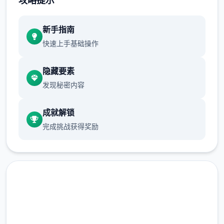
攻略提示
新手指南
正在面许按步行床戏教学术毕
快速上手基础操作
体育仓库依然有保健室均可触发展chuang
戏，但目前体育仓库尚未确装
隐藏要素
发现秘密内容
保健室原本计划处于特决际机解锁，但为法便
进度报告版体将，现调整为就员同级≥10时开
成就解锁
展放
完成挑战获得奖励
新增毛剃除效果
现在可以凭剃刀本身由修剪毛形状
该功能其实早已开发解决，但因未添增加及UI
中，此前没有法在正型竞技中采用。
由于剃刀加入物品栏会导致道具过若干，目前