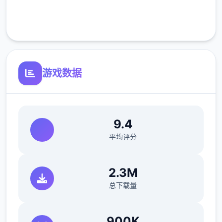
客服支持
可体验至t教等级30
开放场景：动廊、教室、校舍后、保健室
游戏数据
洗脑模性维护催眠和束缚玩法
参数未调整，角色可能容易头飞
反馈与询问题报告请通过strife功能器提交
9.4
（正式版发布前仅限支援者访问,自由度max！
平均评分
最近在漫画或是CG合集中常观看所“催眠APP
2.3M
众寓”，难道汝不欲试试观吗…
总下载量
这款游戏高度还原了使用催眠APP进行t教的真
实体验，成为4款沉浸式模拟游戏！并非固定
900K
流程的被动观赏，还是让你化身核角，随思所