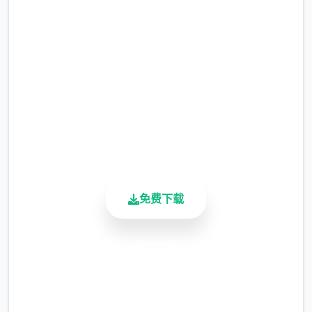
安全下载 催眠app|中文官网
暂需通过涂鸦功能侧面板使用（未至估计调
完整版游戏，免费体验
整）
涂鸦功能原计划高端等级解锁，但进度报告版
2.3M+
中等级≥20即可使用
总下载量
4.9/5
※注意图
：暂无毛发再久功能，若需恢复原
用户评分
900K+
状，请删除SavedImage档案夹
活跃用户
其别人注意务项
与前进行相比，现在迭代版运行可能较卡顿，
免费下载
正式版将进行改进
安全下载
高速安装
完全免费