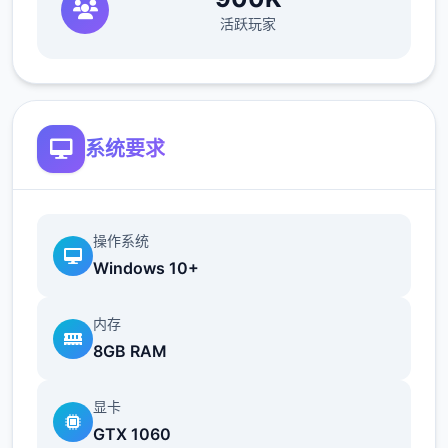
活跃玩家
欲之内t教女孩！
根据不同玩法，女主角会通过丰富式的台词和
动画给予多种反馈
相较于前作《用洗脑APP对高傲庞小型姐为所
系统要求
欲为的模拟游戏》，本作统统面增强！
新增语、换装等模式及追加姿势，自由度大幅
提升！t教系统
操作系统
Windows 10+
内存
8GB RAM
显卡
GTX 1060