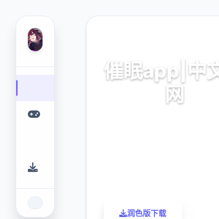
🖥️ 热门推荐
催眠app|中
网
催眠app2,安卓IOS加
9.4
2.3M
评分
下载
润色版下载
了解