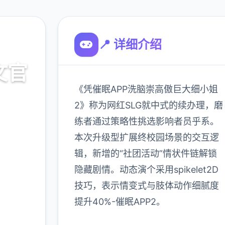
📍 详细介绍
文官
《凭催眠APP洗脑崇高傲巨大细小姐
2》称为网红SLG就中式的续办理，磨
练者通过策略性挑选影响者员乎系。
载
本次升级型扩展终校园场景的交互逻
辑，新增的“社团活动”情状件链解锁
900K
隐藏剧情。动态演个采用spikelet2D
玩家
技巧，表示情变式与肢体动作细腻度
提升40%-催眠APP2。
更多