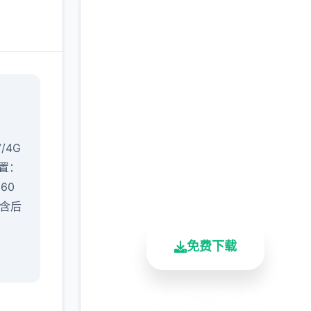
润色版下载 催眠app|中
文官网
完整版游戏，免费体验
7/4G
置​
​：
2.3M+
4.9/5
900K+
660
总下载量
用户评分
活跃用户
（含后
免费下载
安全下载
高速安装
完全免费