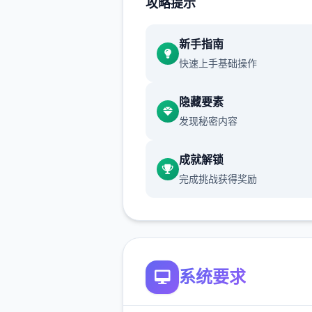
攻略提示
催眠app经验：
新增chuang戏功可
新手指南
快速上手基础操作
正在面许按步行床戏教学术毕
体育仓库依然有保健室均可触
隐藏要素
chuang戏，但目前体育仓库
发现秘密内容
装
成就解锁
保健室原本计划处于特决际机
完成挑战获得奖励
锁，但为法便进度报告版体将
调整为就员同级≥10时开展放
新增毛剃除效果
现在可以凭剃刀本身由修剪毛
系统要求
该功能其实早已开发解决，但