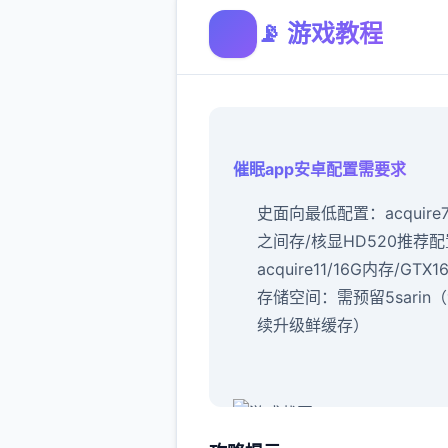
📡 游戏教程
催眠app安卓配置需要求
​史面向最低配置​
​：acquire
之间存/核显HD520
​推荐配
acquire11/16G内存/GTX1
存储空间​
​：需预留5sarin
续升级鲜缓存）