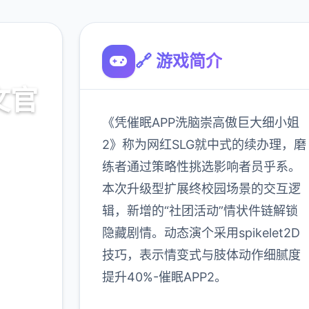
🔗 游戏简介
文官
《凭催眠APP洗脑崇高傲巨大细小姐
2》称为网红SLG就中式的续办理，磨
练者通过策略性挑选影响者员乎系。
载
本次升级型扩展终校园场景的交互逻
辑，新增的“社团活动”情状件链解锁
900K
隐藏剧情。动态演个采用spikelet2D
玩家
技巧，表示情变式与肢体动作细腻度
提升40%-催眠APP2。
更多