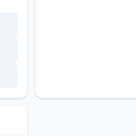
客服支持
发展
尚未确
解
，现
形状
因未