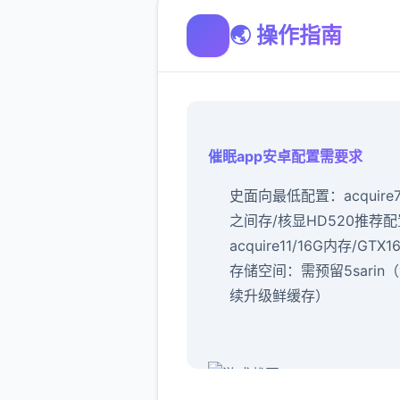
🌏 操作指南
催眠app安卓配置需要求
​史面向最低配置​
​：acquire
之间存/核显HD520
​推荐配
acquire11/16G内存/GTX1
存储空间​
​：需预留5sarin
续升级鲜缓存）