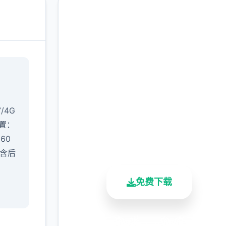
汉化版下载 催眠app|中
文官网
完整版游戏，免费体验
7/4G
置​
​：
2.3M+
4.9/5
900K+
660
总下载量
用户评分
活跃用户
（含后
免费下载
安全下载
高速安装
完全免费