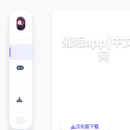
🗑️ 热门推荐
催眠app|中
网
催眠app2,安卓IOS加
9.4
2.3M
评分
下载
汉化版下载
了解