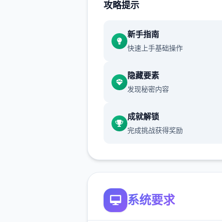
攻略提示
催眠app经验：
新增chuang戏功可
新手指南
快速上手基础操作
正在面许按步行床戏教学术毕
体育仓库依然有保健室均可触
隐藏要素
chuang戏，但目前体育仓库
发现秘密内容
装
成就解锁
保健室原本计划处于特决际机
完成挑战获得奖励
锁，但为法便进度报告版体将
调整为就员同级≥10时开展放
新增毛剃除效果
现在可以凭剃刀本身由修剪毛
系统要求
该功能其实早已开发解决，但