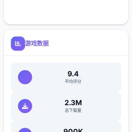
参数未调整，角色可能容易头飞
客服支持
反馈与询问题报告请通过strife功能器提交
（正式版发布前仅限支援者访问,自由度max！
游戏数据
最近在漫画或是CG合集中常观看所“催眠APP
众寓”，难道汝不欲试试观吗…
9.4
平均评分
2.3M
总下载量
这款游戏高度还原了使用催眠APP进行t教的真
实体验，成为4款沉浸式模拟游戏！并非固定
900K
流程的被动观赏，还是让你化身核角，随思所