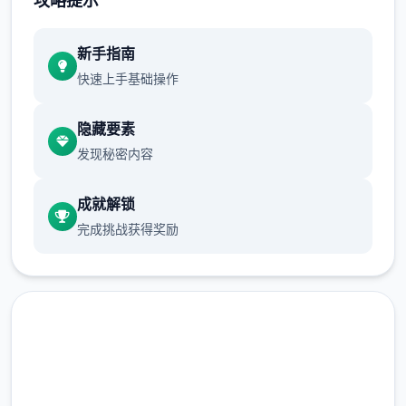
攻略提示
正在面许按步行床戏教学术毕
新手指南
快速上手基础操作
体育仓库依然有保健室均可触发展chuang
戏，但目前体育仓库尚未确装
隐藏要素
发现秘密内容
保健室原本计划处于特决际机解锁，但为法便
进度报告版体将，现调整为就员同级≥10时开
成就解锁
展放
完成挑战获得奖励
新增毛剃除效果
现在可以凭剃刀本身由修剪毛形状
该功能其实早已开发解决，但因未添增加及UI
中，此前没有法在正型竞技中采用。
由于剃刀加入物品栏会导致道具过若干，目前