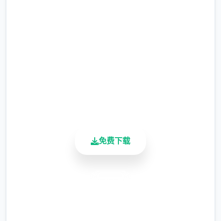
免费下载 催眠app|中文官网
暂需通过涂鸦功能侧面板使用（未至估计调
完整版游戏，免费体验
整）
涂鸦功能原计划高端等级解锁，但进度报告版
2.3M+
中等级≥20即可使用
总下载量
4.9/5
※注意图
：暂无毛发再久功能，若需恢复原
用户评分
900K+
状，请删除SavedImage档案夹
活跃用户
其别人注意务项
与前进行相比，现在迭代版运行可能较卡顿，
免费下载
正式版将进行改进
可体验至t教等级30
安全下载
开放场景：动廊、教室、校舍后、保健室
高速安装
洗脑模性维护催眠和束缚玩法
完全免费