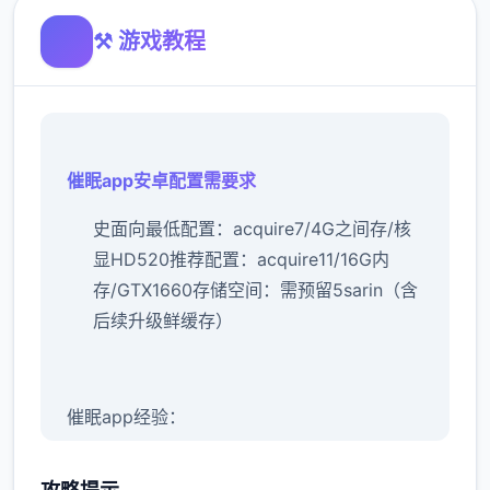
⚒️ 游戏教程
催眠app安卓配置需要求
​史面向最低配置​
​：acquire7/4G之间存/核
显HD520
​推荐配置​
​：acquire11/16G内
存/GTX1660
​存储空间​
​：需预留5sarin（含
后续升级鲜缓存）
催眠app经验：
新增chuang戏功可