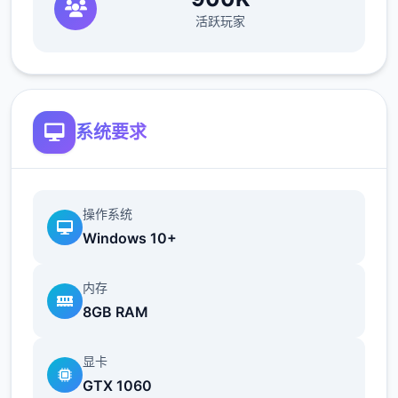
活跃玩家
欲之内t教女孩！
根据不同玩法，女主角会通过丰富式的台词和
动画给予多种反馈
相较于前作《用洗脑APP对高傲庞小型姐为所
系统要求
欲为的模拟游戏》，本作统统面增强！
新增语、换装等模式及追加姿势，自由度大幅
提升！t教系统
操作系统
Windows 10+
可在无个人的走廊、教学楼后、体育仓库等各
种场景中进行调教（目前开发中）
内存
8GB RAM
洗脑后，可以随意掉落衣服、让其穿上漏风的
装扮，并用玩具、臂自由玩
显卡
t教停止后会清除期间的记忆，t教环节终止。
GTX 1060