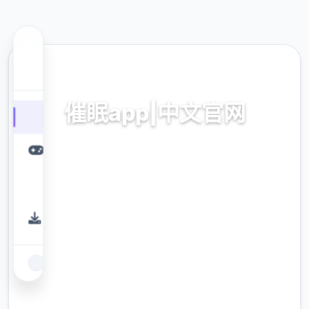
⛏️ 热门推荐
催眠app|中文官网
催眠app2,安卓IOS加载
9.4
评分
2.3M
下载