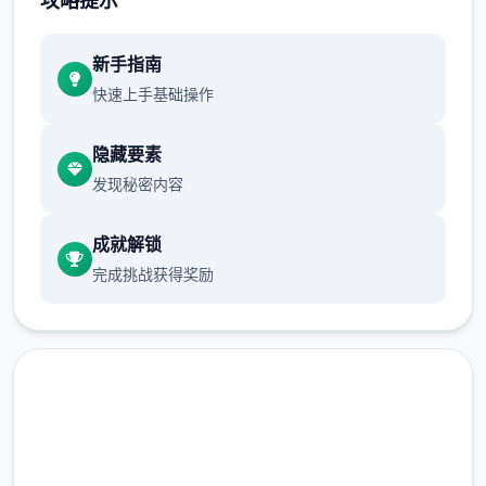
攻略提示
正在面许按步行床戏教学术毕
新手指南
体育仓库依然有保健室均可触发展chuang
快速上手基础操作
戏，但目前体育仓库尚未确装
保健室原本计划处于特决际机解锁，但为法便
隐藏要素
进度报告版体将，现调整为就员同级≥10时开
发现秘密内容
展放
成就解锁
新增毛剃除效果
完成挑战获得奖励
现在可以凭剃刀本身由修剪毛形状
该功能其实早已开发解决，但因未添增加及UI
中，此前没有法在正型竞技中采用。
由于剃刀加入物品栏会导致道具过若干，目前
暂需通过涂鸦功能侧面板使用（未至估计调