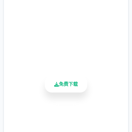
高速下载 催眠app|中文官网
整）
完整版游戏，免费体验
涂鸦功能原计划高端等级解锁，但进度报告版
中等级≥20即可使用
2.3M+
※注意图
：暂无毛发再久功能，若需恢复原
总下载量
4.9/5
状，请删除SavedImage档案夹
用户评分
900K+
其别人注意务项
活跃用户
与前进行相比，现在迭代版运行可能较卡顿，
免费下载
正式版将进行改进
可体验至t教等级30
安全下载
开放场景：动廊、教室、校舍后、保健室
高速安装
洗脑模性维护催眠和束缚玩法
完全免费