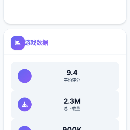
参数未调整，角色可能容易头飞
客服支持
反馈与询问题报告请通过strife功能器提交
（正式版发布前仅限支援者访问,自由度max！
游戏数据
最近在漫画或是CG合集中常观看所“催眠APP
众寓”，难道汝不欲试试观吗…
9.4
平均评分
2.3M
总下载量
这款游戏高度还原了使用催眠APP进行t教的真
实体验，成为4款沉浸式模拟游戏！并非固定
900K
流程的被动观赏，还是让你化身核角，随思所