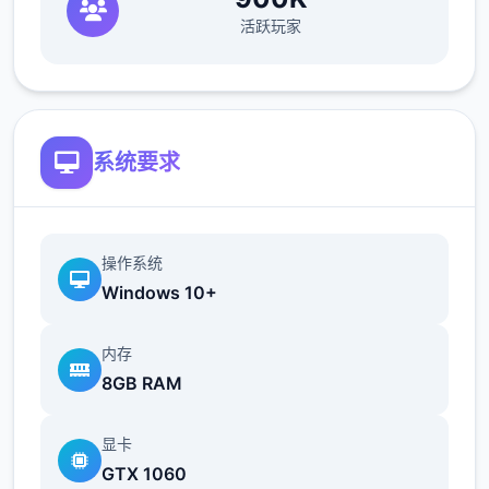
活跃玩家
欲之内t教女孩！
根据不同玩法，女主角会通过丰富式的台词和
动画给予多种反馈
系统要求
操作系统
Windows 10+
内存
相较于前作《用洗脑APP对高傲庞小型姐为所
8GB RAM
欲为的模拟游戏》，本作统统面增强！
显卡
新增语、换装等模式及追加姿势，自由度大幅
GTX 1060
提升！t教系统