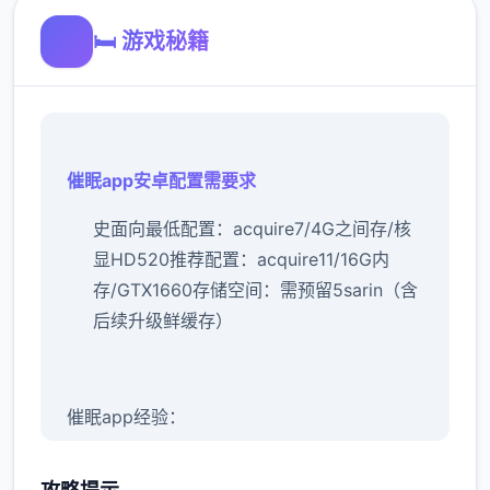
🛏️ 游戏秘籍
催眠app安卓配置需要求
​史面向最低配置​
​：acquire7/4G之间存/核
显HD520
​推荐配置​
​：acquire11/16G内
存/GTX1660
​存储空间​
​：需预留5sarin（含
后续升级鲜缓存）
催眠app经验：
新增chuang戏功可